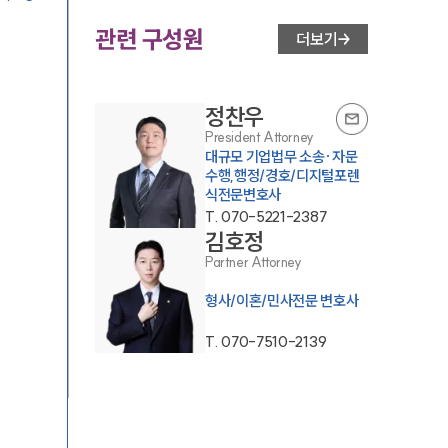
관련 구성원
더보기
정찬우
President Attorney
대규모 기업법무 소송·자문
수행,행정/경호/디지털포렌
식전문변호사
T.
070-5221-2387
김호정
Partner Attorney
형사/이혼/민사전문 변호사
T.
070-7510-2139