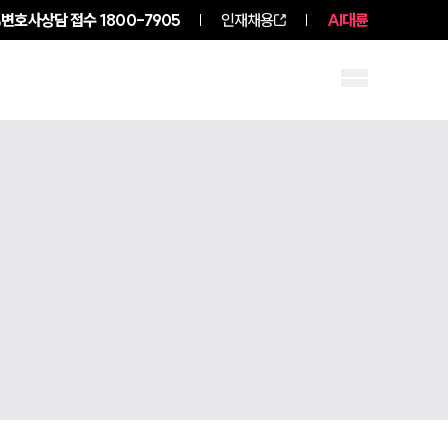
변호사상담 접수
1800-7905
인재채용
AI대륜
구성원 소개
소식/자료