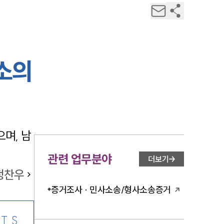
소의
며, 남
관련 업무분야
더보기
정찬우
증거조사 · 민사소송/형사소송증거
TS