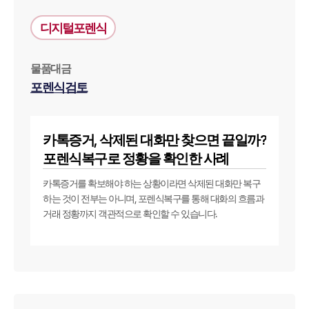
디지털포렌식
물품대금
포렌식검토
카톡증거, 삭제된 대화만 찾으면 끝일까?
포렌식복구로 정황을 확인한 사례
카톡증거를 확보해야 하는 상황이라면 삭제된 대화만 복구
하는 것이 전부는 아니며, 포렌식복구를 통해 대화의 흐름과
거래 정황까지 객관적으로 확인할 수 있습니다.