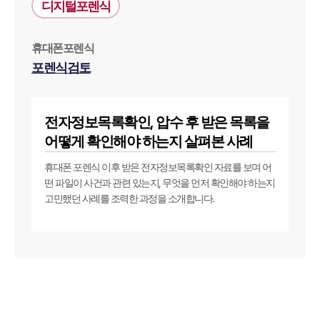
디지털포렌식
휴대폰포렌식
포렌식검토
전자정보목록확인, 압수 후 받은 목록을
어떻게 확인해야 하는지 살펴본 사례
휴대폰 포렌식 이후 받은 전자정보목록확인 자료를 보며 어
떤 파일이 사건과 관련 있는지, 무엇을 먼저 확인해야 하는지
고민했던 사례를 조력한 과정을 소개합니다.