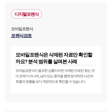
디지털포렌식
모바일포렌식
포렌식검토
모바일포렌식은 삭제된 자료만 확인할
까요? 분석 범위를 살펴본 사례
모바일포렌식이 필요한 상황이라면 삭제된 자료만 찾는 것
이 전부가 아니며, 남아 있는 흔적을 함께 분석하면 사건의
흐름과 정황을 보다 객관적으로 확인할 수 있습니다.