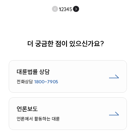
1
2
3
4
5
더 궁금한 점이 있으신가요?
대륜법률 상담
전화상담
1800-7905
언론보도
언론에서 활동하는 대륜