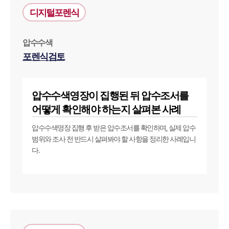
디지털포렌식
압수수색
포렌식검토
압수수색영장이 집행된 뒤 압수조서를
어떻게 확인해야 하는지 살펴본 사례
압수수색영장 집행 후 받은 압수조서를 확인하며, 실제 압수
범위와 조사 전 반드시 살펴봐야 할 사항을 정리한 사례입니
다.