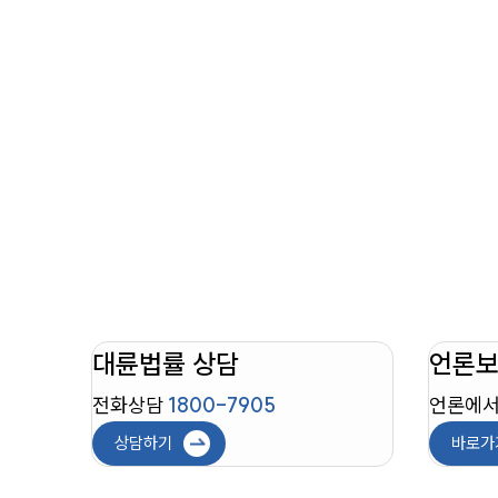
대륜법률 상담
언론
전화상담
1800-7905
언론에서
상담하기
바로가