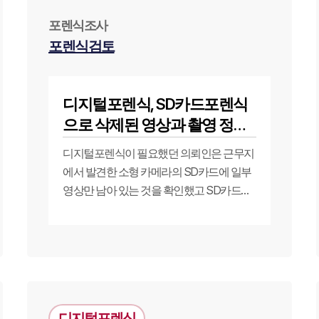
포렌식조사
포렌식검토
디지털포렌식, SD카드포렌식
으로 삭제된 영상과 촬영 정황
을 확인한 사례
디지털포렌식이 필요했던 의뢰인은 근무지
에서 발견한 소형 카메라의 SD카드에 일부
영상만 남아 있는 것을 확인했고 SD카드포
렌식을 하고자 했습니다.
디지털포렌식