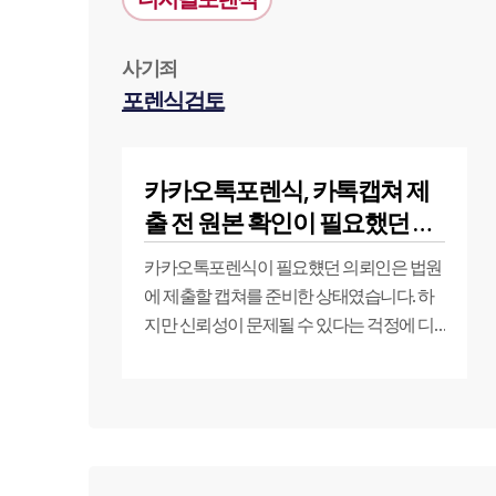
사기죄
포렌식검토
카카오톡포렌식, 카톡캡쳐 제
출 전 원본 확인이 필요했던 이
유는?
카카오톡포렌식이 필요헀던 의뢰인은 법원
에 제출할 캡쳐를 준비한 상태였습니다. 하
지만 신뢰성이 문제될 수 있다는 걱정에 디
지털포렌식 센터를 찾았습니다.