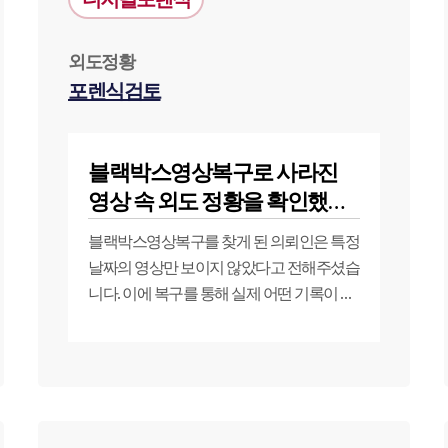
외도정황
포렌식검토
블랙박스영상복구로 사라진
영상 속 외도 정황을 확인했던
포렌식 사례
블랙박스영상복구를 찾게 된 의뢰인은 특정
날짜의 영상만 보이지 않았다고 전해주셨습
니다. 이에 복구를 통해 실제 어떤 기록이 남
아 있는지 확인했던 사례입니다.