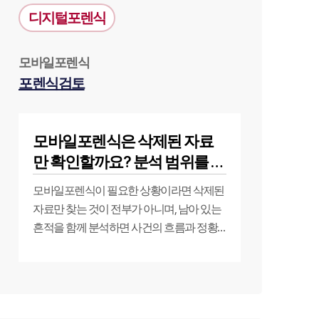
디지털포렌식
소식/자료
모바일포렌식
언론보도
포렌식검토
공지사항
법률 블로그
모바일포렌식은 삭제된 자료
만 확인할까요? 분석 범위를 살
법률서식
펴본 사례
뉴스레터/브로슈어
모바일포렌식이 필요한 상황이라면 삭제된
자료만 찾는 것이 전부가 아니며, 남아 있는
세미나
흔적을 함께 분석하면 사건의 흐름과 정황
을 보다 객관적으로 확인할 수 있습니다.
대륜법률상담예약
대륜법률상담예약