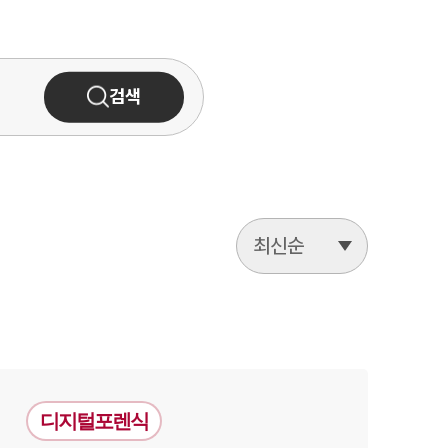
검색
최신순
디지털포렌식