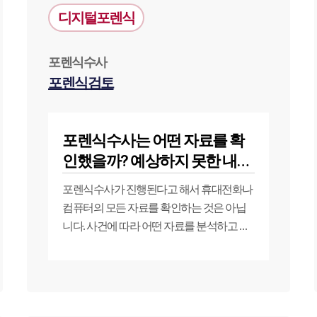
디지털포렌식
포렌식수사
포렌식검토
포렌식수사는 어떤 자료를 확
인했을까? 예상하지 못한 내용
을 살펴본 사례
포렌식수사가 진행된다고 해서 휴대전화나
컴퓨터의 모든 자료를 확인하는 것은 아닙
니다. 사건에 따라 어떤 자료를 분석하고 어
떻게 확인하는지 사례를 통해 보겠습니다.