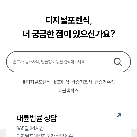
디지털포렌식,
더 궁금한 점이 있으신가요?
#
디지털포렌식
#
포렌식
#
증거조사
#
증거수집
#
블랙박스
대륜법률 상담
365일 24시간

디지털포렌식전문가 상담접수
