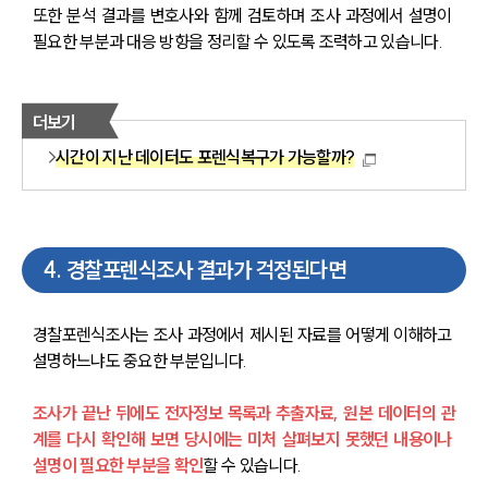
또한 분석 결과를 변호사와 함께 검토하며 조사 과정에서 설명이 
주요 업무사례
필요한 부분과 대응 방향을 정리할 수 있도록 조력하고 있습니다.
사례분석/최신동향
법률정보
법률지식인
고객후기
더보기
시간이 지난 데이터도 포렌식복구가 가능할까?
업무분야
디지털포렌식 업무
압수수색 대응
4
.
경찰포렌식조사 결과가 걱정된다면
전체
경찰포렌식조사는 조사 과정에서 제시된 자료를 어떻게 이해하고 
구성원 소개
설명하느냐도 중요한 부분입니다.
디지털포렌식전문변호사
조사가 끝난 뒤에도 전자정보 목록과 추출자료, 원본 데이터의 관
계를 다시 확인해 보면 당시에는 미처 살펴보지 못했던 내용이나 
소식/자료
설명이 필요한 부분을 확인
할 수 있습니다.