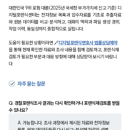
언론보도
대한민국 9위 로펌 대륜(2025년 국세청 부가가치세 신고 기준) 디
공지사항
지털포렌식센터는 전자정보 목록과 압수자료를 기초로 추출자료
법률 블로그
와 원본 데이터를 비교·분석하고, 대화의 맥락과 파일 생성 경위, 
법률서식
작업 이력, 동일성까지 종합적으로 살핍니다.
뉴스레터/브로슈어
세미나
도움이 필요한 상황이라면 🔗
디지털포렌식변호사 법률상담예약
을 통해 현재 확인한 자료와 조사 내용을 함께 검토하고, 포렌식재
대륜법률상담예약
검토가 필요한 부분과 대응 방향에 대해 상담받아 보시기 바랍니
다.
대륜법률상담예약
자주 묻는 질문
Q. 경찰포렌식조사 결과는 다시 확인하거나 포렌식재검토를 받을 
수 있나요?
A. 가능합니다. 조사 과정에서 제시된 자료와 전자정보 
목록, 원본 데이터 등을 다시 비교·분석해 자료의 선별 