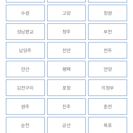
업무분야
수원
고양
창원
디지털포렌식 업무
압수수색 대응
성남판교
청주
부천
전체
남양주
천안
전주
구성원 소개
디지털포렌식전문변호사
안산
평택
안양
소식/자료
김천구미
포항
의정부
언론보도
공지사항
원주
진주
춘천
법률 블로그
법률서식
뉴스레터/브로슈어
순천
군산
목포
세미나