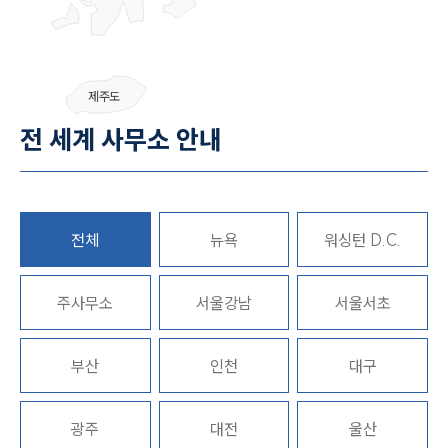
센터소개
제주도
센터소개
전 세계 사무소 안내
대륜의 강점
오시는 길
글로벌 파트너 로펌
고객의 소리
통합검색
AI대륜
전체
뉴욕
워싱턴 D.C.
업무사례
주사무소
서울강남
서울서초
주요 업무사례
사례분석/최신동향
부산
인천
대구
법률정보
법률지식인
고객후기
광주
대전
울산