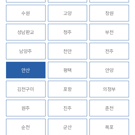
업무분야
수원
고양
창원
디지털포렌식 업무
압수수색 대응
성남판교
청주
부천
전체
남양주
천안
전주
구성원 소개
디지털포렌식전문변호사
안산
평택
안양
소식/자료
김천구미
포항
의정부
언론보도
공지사항
원주
진주
춘천
법률 블로그
법률서식
뉴스레터/브로슈어
순천
군산
목포
세미나