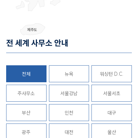
센터소개
제주도
센터소개
전 세계 사무소 안내
대륜의 강점
오시는 길
글로벌 파트너 로펌
고객의 소리
통합검색
AI대륜
전체
뉴욕
워싱턴 D.C.
업무사례
주사무소
서울강남
서울서초
주요 업무사례
사례분석/최신동향
부산
인천
대구
법률정보
법률지식인
고객후기
광주
대전
울산