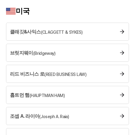
미국
소식/자료
언론보도
공지사항
클래깃&사익스
(
CLAGGETT & SYKES
)
법률 블로그
법률서식
뉴스레터/브로슈어
브릿지웨이
(
Bridgeway
)
세미나
대륜법률상담예약
리드 비즈니스 로
(
REED BUSINESS LAW
)
대륜법률상담예약
홉트먼 햄
(
HAUPTMAN HAM
)
조셉 A. 라이아
(
Joseph A. Raia
)