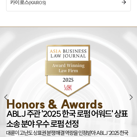
카이로스
(
KAIROS
)
Honors & Awards
조
ABLJ 주관 '2025 한국 로펌 어워드' 상표
권
소송 분야 우수 로펌 선정
대
대륜이 고난도 상표권 분쟁 해결 역량을 인정받아 ABLJ ‘2025 한국
아