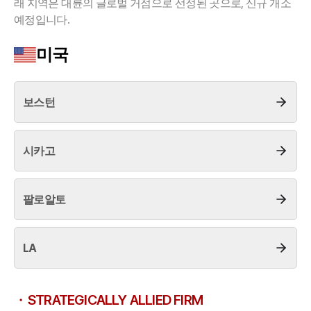
래 지역은 대륜의 글로벌 거점으로 선정된 곳으로, 신규 개소
예정입니다.
업무사례
미국
주요 업무사례
사례분석/최신동향
법률정보
법률지식인
보스턴
고객후기
시카고
업무분야
디지털포렌식 업무
팔로알토
압수수색 대응
전체
LA
구성원 소개
디지털포렌식전문변호사
STRATEGICALLY ALLIED FIRM