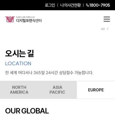
로그인
나의사건현황
1800-7905
오시는 길
LOCATION
전 세계 어디서나 365일 24시간 상담접수 가능합니다.
센터소개
NORTH
ASIA
센터소개
EUROPE
AMERICA
PACIFIC
대륜의 강점
오시는 길
글로벌 파트너 로펌
고객의 소리
OUR GLOBAL
통합검색