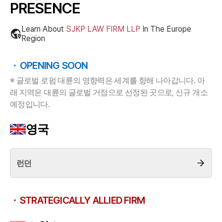
PRESENCE
AI대륜
Learn About
SJKP LAW FIRM LLP
In The
Europe
업무사례
Region
주요 업무사례
OPENING SOON
사례분석/최신동향
법률정보
※ 글로벌 로펌 대륜의 영향력은 세계를 향해 나아갑니다. 아
법률지식인
래 지역은 대륜의 글로벌 거점으로 선정된 곳으로, 신규 개소
고객후기
예정입니다.
영국
업무분야
디지털포렌식 업무
압수수색 대응
런던
전체
STRATEGICALLY ALLIED FIRM
구성원 소개