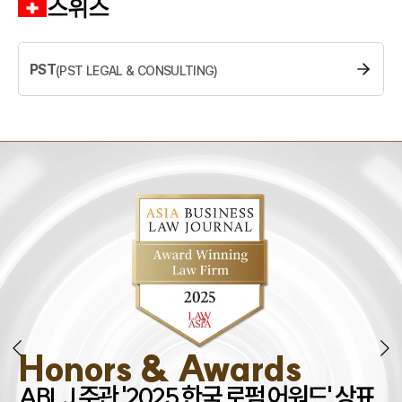
스위스
디지털포렌식전문변호사
소식/자료
PST
(
PST LEGAL & CONSULTING
)
언론보도
공지사항
법률 블로그
법률서식
뉴스레터/브로슈어
세미나
대륜법률상담예약
대륜법률상담예약
Honors & Awards
조
ABLJ 주관 '2025 한국 로펌 어워드' 상표