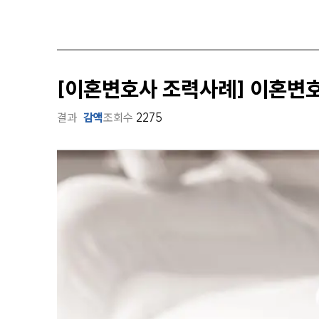
[이혼변호사 조력사례] 이혼변
결과
감액
조회수
2275