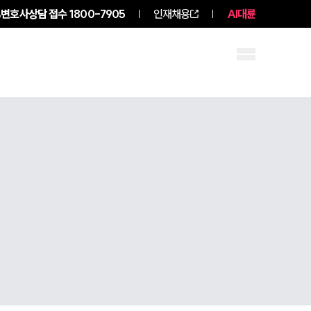
변호사상담 접수
1800-7905
인재채용
AI대륜
구성원 소개
소식/자료