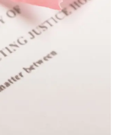
AI대륜
업무사례
주요 업무사례
사례분석/최신동향
법률정보
법률지식인
고객후기
업무분야
디지털포렌식 업무
압수수색 대응