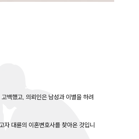
전체
구성원 소개
디지털포렌식전문변호사
소식/자료
언론보도
 고백했고, 의뢰인은 남성과 이별을 하려
공지사항
법률 블로그
법률서식
하고자 대륜의 이혼변호사를 찾아온 것입니
뉴스레터/브로슈어