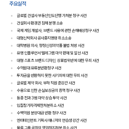
대륜법률상담예약
주요실적
대륜법률상담예약
글로벌 건설사 부동산인도단행 가처분 청구 사건
건설회사 환경권 침해 분쟁 소송
국제 게임 개발사, 브랜드 사용에 관한 손해배상청구 사건
대형신탁회사 공사중지명령 취소소송
대학병원 의사, 향정신성의약품 불법 처방 사건
유명 인플루언서 텔레그램 마약 판매 및 알선 사건
대형 스포츠 브랜드 디자인, 상표법위반에 대한 무죄 사건
수억원대 유류분반환청구 사건
투자금을 반환하지 못한 사기죄에 대한 무죄 사건
글로벌 제약 회사, 부하 직원 준강간 사건
수용으로 인한 손실보상금의 증액 청구 사건
동종 전과 3범 마약 상습 투약 사건
입찰참가자격제한처분취소 사건
수백억원 분양대금 반환 청구 사건
엔터테인먼트 기획사 매니저의 연습생 강간 사건
물류 그룹 공장의 영업정지처분 취소 사건