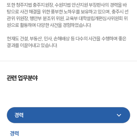
또한 청주지법 충주지원장, 수원지법 안산지원 부장판사의 경력을 바
센터소개
탕으로 사건 해결을 위한 풍부한 노하우를 보유하고 있으며, 충주시 선
관위 위원장, 행안부 분조위 위원, 교육부 대학설립개편심사위원회 위
센터소개
원으로 활동하며 다양한 사건을 경험하였습니다.
대륜의 강점
오시는 길
현재도 건설, 부동산, 민사, 손해배상 등 다수의 사건을 수행하며 좋은
글로벌 파트너 로펌
결과를 이끌어내고 있습니다.
고객의 소리
통합검색
AI대륜
업무사례
관련 업무분야
주요 업무사례
건설
음주교통사고
민사
의료
기업일반
사례분석/최신동향
법률정보
형사
행정
지식재산권
가사
이혼
법률지식인
고객후기
경력
업무분야