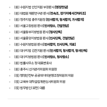
(前) 수원지법 안산지원 부장판사
[영장전담]
디지털포렌식 업무
압수수색 대응
(前) 대법원 재판연구관 판사
[전속조, 장기미제사건처리조]
전체
(前) 청주지법 충주지원장
[민사합의, 형사합의, 가사합의]
(前) 서울고등법원 판사
[민사항소, 건설전담]
(前) 서울동부지방법원 판사
[형사단독]
구성원 소개
(前) 서울중앙지방법원 판사
[민사단독, 건설전담]
디지털포렌식전문변호사
(前) 수원지방법원 판사
[민사합의, 민사단독, 의료]
(前) 대구지법 김천지원 판사
[민사합의, 형사합의, 형사단독]
(前) 대구지방법원 판사
[민사항소, 형사항소]
소식/자료
(前) 법률사무소 정 대표변호사
언론보도
(前) 충주시 선거관리위원회 위원장
공지사항
(現) 행정안전부 공공데이터분쟁조정위원회 위원
법률 블로그
(現) 교육부 대학설립개편심사위원회 위원
법률서식
(現) 법무법인(유한) 대륜
뉴스레터/브로슈어
세미나