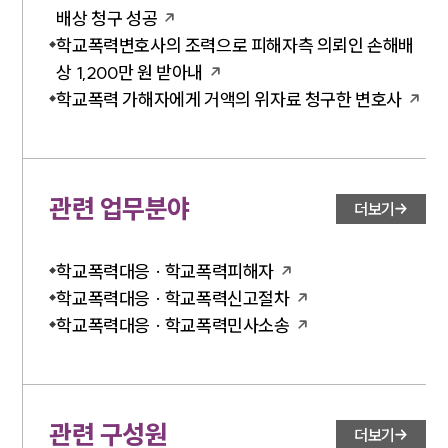
배상 청구 성공
학교폭력변호사의 조력으로 피해자측 의뢰인 손해배
대륜법률상담예약
상 1,200만 원 받아내
학교폭력 가해자에게 거액의 위자료 청구한 변호사
대륜법률상담예약
관련 업무분야
더보기
학교폭력대응 · 학교폭력피해자
학교폭력대응 · 학교폭력신고절차
학교폭력대응 · 학교폭력민사소송
관련 구성원
더보기