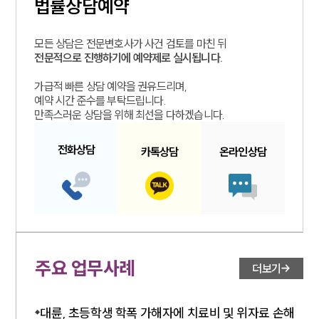
법률상담예약
업무분야
모든 상담은 전문변호사가 사건 검토를 마친 뒤
전문적으로 진행하기에 예약제로 실시됩니다.
디지털포렌식 업무
압수수색 대응
가급적 빠른 상담 예약을 권유드리며,
전체
예약 시간 준수를 부탁드립니다.
만족스러운 상담을 위해 최선을 다하겠습니다.
구성원 소개
전화
상담
카톡
상담
온라인
상담
디지털포렌식전문변호사
소식/자료
언론보도
공지사항
주요 업무사례
더보기
법률 블로그
법률서식
뉴스레터/브로슈어
대륜, 초등학생 학폭 가해자에 치료비 및 위자료 손해
세미나