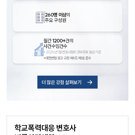
260명 이상
의
주요 구성원
센터소개
센터소개
월간
1200+
건의
대륜의 강점
사건수임건수
오시는 길
*
2026년 1월 변호사협회 경유증표 발급 기준
글로벌 파트너 로펌
*대한변협 광고 규정 제4조 제1호 준수
고객의 소리
통합검색
AI대륜
더 많은 강점 살펴보기
업무사례
주요 업무사례
사례분석/최신동향
법률정보
법률지식인
학교폭력대응
변호사
고객후기