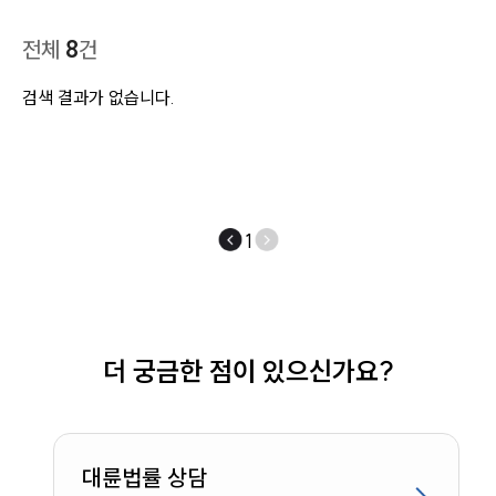
사례분석/최신동향
법률정보
전체
8
건
법률지식인
고객후기
검색 결과가 없습니다.
업무분야
디지털포렌식 업무
압수수색 대응
1
전체
구성원 소개
더 궁금한 점이 있으신가요?
디지털포렌식전문변호사
소식/자료
대륜법률 상담
언론보도