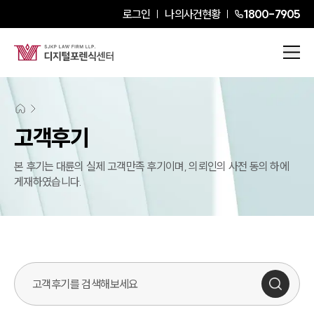
로그인
나의사건현황
1800-7905
센터소개
고객후기
센터소개
본 후기는 대륜의 실제 고객만족 후기이며, 의뢰인의 사전 동의 하에
대륜의 강점
게재하였습니다.
오시는 길
글로벌 파트너 로펌
고객의 소리
통합검색
AI대륜
업무사례
주요 업무사례