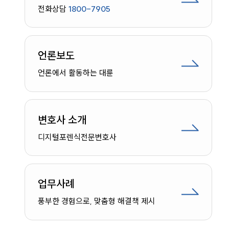
공지사항
전화상담
1800-7905
법률 블로그
법률서식
뉴스레터/브로슈어
세미나
언론보도
언론에서 활동하는 대륜
대륜법률상담예약
대륜법률상담예약
변호사 소개
디지털포렌식
전문변호사
업무사례
인재채용
만화로 보는 사례
풍부한 경험으로, 맞춤형 해결책 제시