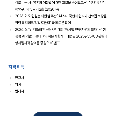
검토 – 공 사· 영역의 이분법에 대한 고찰을 중심으로 -”, 「생명윤리정
책연구」 제13권 제2호 (2020) 등
2026. 2. 9. 권칠승 의원실 주관 "AI 시대 국민의 권리와 선택권 보장을
위한 리걸테크 정책 토론회" 국회 토론 참여
2026. 6. 19. 제15회 한국형사학대회 "형사법 연구 지평의 확대" - "생
성형 AI 기반 리걸테크의 허용과 한계 - 대법원 2025두35483 판결과
형사절차적 함의를 중심으로" 발표
자격 취득
변호사
약사
변리사
인재채용
만화로 보는 사례