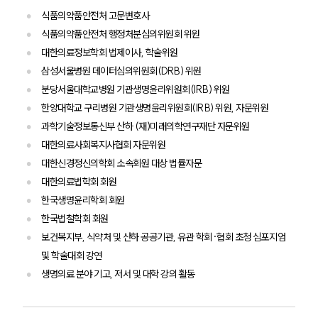
주요 업무사례
식품의약품안전처 고문변호사
사례분석/최신동향
식품의약품안전처 행정처분심의위원회 위원
법률정보
법률지식인
대한의료정보학회 법제이사, 학술위원
고객후기
삼성서울병원 데이터심의위원회(DRB) 위원
분당서울대학교병원 기관생명윤리위원회(IRB) 위원
한양대학교 구리병원 기관생명윤리위원회(IRB) 위원, 자문위원
업무분야
과학기술정보통신부 산하 (재)미래의학연구재단 자문위원
디지털포렌식 업무
대한의료사회복지사협회 자문위원
압수수색 대응
대한신경정신의학회 소속회원 대상 법률자문
전체
대한의료법학회 회원
한국생명윤리학회 회원
구성원 소개
한국법철학회 회원
보건복지부, 식약처 및 산하 공공기관, 유관 학회·협회 초청 심포지엄
디지털포렌식전문변호사
및 학술대회 강연
생명의료 분야 기고, 저서 및 대학 강의 활동
소식/자료