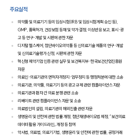
언론보도
공지사항
주요실적
법률 블로그
법률서식
의약품 및 의료기기 등의 임상시험(IRB 및 임상시험계획 승인 등),
뉴스레터/브로슈어
GMP, 품목허가, 건강보험 등재 및 약가 결정, 이상반응 보고, 표시·광
세미나
고 등 연구·개발 및 시판에 관한 자문
디지털 헬스케어, 첨단바이오의약품 등 신의료기술 제품의 연구·개발
대륜법률상담예약
및 신의료기술평가 신청, 시판에 관한 자문
혁신형 제약기업 인증 관련 실무 및 보건복지부·한국보건산업진흥원
대륜법률상담예약
자문
의료인·의료기관의 면허자격정지·업무정지 등 행정처분에 대한 소송
의료기관, 의약품, 의료기기 등의 광고 규제 관련 컴플라이언스 자문
의료기관과 환자 간 의료 분쟁 관련 소송
리베이트 관련 컴플라이언스 자문 및 소송
의료법인의 설립, 의료기관의 해외진출 관련 자문
생명윤리 및 안전에 관한 법률 개정, 첨단재생바이오법 제정, 「보건의료
데이터 활용 가이드라인」 개정 등 참여
약사법, 의료법, 의료기기법, 생명윤리 및 안전에 관한 법률, 공정거래