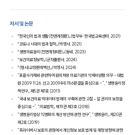
저서 및 논문
『한국인의 법과 생활(전면개정판)』(법무부·한국법교육센터, 2021)
『코로나 시대의 법과 철학』(박영사, 2021)
『생명의료윤리(전면개정4판)』(동녘, 2023)
『보건의료정보학』(군자출판사, 2024)
『(형사)교정판례백선』(박영사, 2024)
“포괄수가제와 관련하여 원외처방 의료기관의 약제비반환 의무 - 대법
원 2009.11.26. 선고 2009두8786판결을 중심으로 - ”, 「생명윤리정
책연구」 제5권 제1호 (2011)
“국내 보건의료 빅데이터 법제의 구축에 관한 고찰 – 알 권리의 보장을
중심으로 -”, 「의료법학」 제19권 제3호 (2018)
“생명윤리법상 익명화의 개선 방안에 관한 연구”, 「생명윤리」 제20권
제2호 (2019)
“프라이버시 보호의 관점에서 개인정보 보호 법제 및 개정 방향에 관한