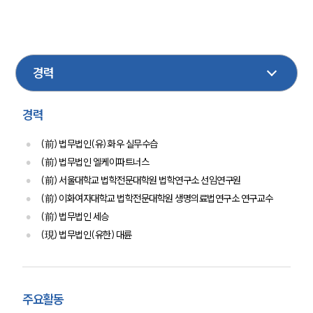
의료
디지털포렌식
AI
행정
공정거래
민사
경력
센터소개
(前) 법무법인(유) 화우 실무수습
(前) 법무법인 엘케이파트너스
센터소개
대륜의 강점
(前) 서울대학교 법학전문대학원 법학연구소 선임연구원
오시는 길
(前) 이화여자대학교 법학전문대학원 생명의료법연구소 연구교수
글로벌 파트너 로펌
(前) 법무법인 세승
고객의 소리
통합검색
(現) 법무법인(유한) 대륜
AI대륜
업무사례
주요활동