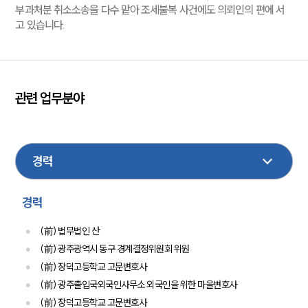
부과처분 취소소송을 다수 맡아 조세불복 사건에도 의뢰인의 편에 서
고 있습니다.
센터소개
센터소개
대륜의 강점
오시는 길
관련 업무분야
글로벌 파트너 로펌
고객의 소리
건설
이혼
가사
민사
형사
행정
통합검색
AI대륜
보험
조세
업무사례
경력
주요 업무사례
사례분석/최신동향
(前) 법무법인 산
법률정보
(前) 광주광역시 동구 경계결정위원회 위원
법률지식인
(前) 장덕고등학교 고문변호사
고객후기
(前) 광주출입국외국인사무소 외국인을 위한 마을변호사
(前) 장덕고등학교 고문변호사