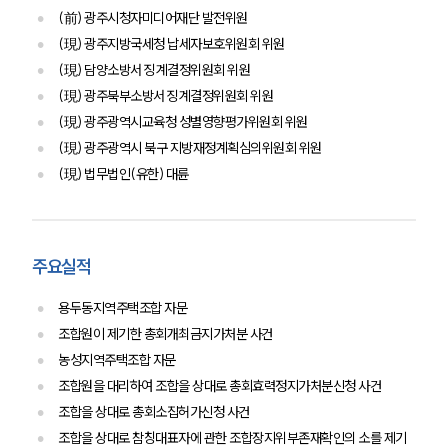
업무분야
(前) 광주시청자미디어재단 발전위원
(現) 광주지방국세청 납세자보호위원회 위원
디지털포렌식 업무
(現) 담양소방서 징계결정위원회 위원
압수수색 대응
전체
(現) 광주북부소방서 징계결정위원회 위원
(現) 광주광역시교육청 성별영향평가위원회 위원
(現) 광주광역시 북구 지방재정계획심의위원회 위원
구성원 소개
(現) 법무법인(유한) 대륜
디지털포렌식전문변호사
주요실적
소식/자료
용두동지역주택조합 자문
언론보도
공지사항
조합원이 제기한 총회개최금지가처분 사건
법률 블로그
농성지역주택조합 자문
법률서식
조합원을 대리하여 조합을 상대로 총회효력정지가처분신청 사건
뉴스레터/브로슈어
세미나
조합을 상대로 총회소집허가신청 사건
조합을 상대로 참칭대표자에 관한 조합장지위부존재확인의 소를 제기