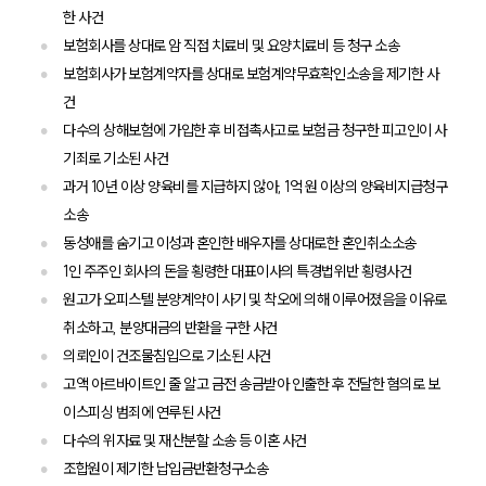
한 사건
대륜법률상담예약
보험회사를 상대로 암 직접 치료비 및 요양치료비 등 청구 소송
보험회사가 보험계약자를 상대로 보험계약무효확인소송을 제기한 사
대륜법률상담예약
건
다수의 상해보험에 가입한 후 비접촉사고로 보험금 청구한 피고인이 사
기죄로 기소된 사건
과거 10년 이상 양육비를 지급하지 않아, 1억 원 이상의 양육비지급청구
소송
동성애를 숨기고 이성과 혼인한 배우자를 상대로한 혼인취소소송
1인 주주인 회사의 돈을 횡령한 대표이사의 특경법위반 횡령사건
원고가 오피스텔 분양계약이 사기 및 착오에 의해 이루어졌음을 이유로
취소하고, 분양대금의 반환을 구한 사건
의뢰인이 건조물침입으로 기소된 사건
고액 아르바이트인 줄 알고 금전 송금받아 인출한 후 전달한 혐의로 보
이스피싱 범죄에 연루된 사건
다수의 위자료 및 재산분할 소송 등 이혼 사건
조합원이 제기한 납입금반환청구소송