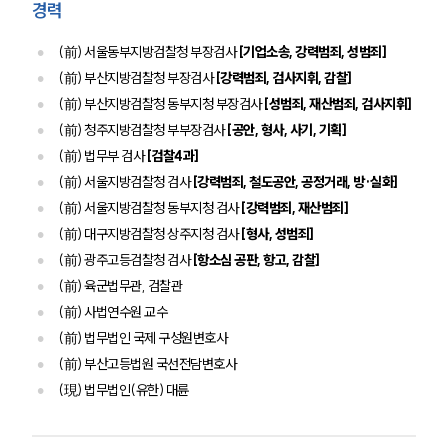
경력
주요 업무사례
사례분석/최신동향
(前) 서울동부지방검찰청 부장검사
[기업소송, 강력범죄, 성범죄]
법률정보
(前) 부산지방검찰청 부장검사
[강력범죄, 검사지휘, 감찰]
법률지식인
(前) 부산지방검찰청 동부지청 부장검사
[성범죄, 재산범죄, 검사지휘]
고객후기
(前) 청주지방검찰청 부부장검사
[공안, 형사, 사기, 기획]
(前) 법무부 검사
[검찰4과]
업무분야
(前) 서울지방검찰청 검사
[강력범죄, 철도공안, 공정거래, 방·실화]
(前) 서울지방검찰청 동부지청 검사
[강력범죄, 재산범죄]
디지털포렌식 업무
(前) 대구지방검찰청 상주지청 검사
[형사, 성범죄]
압수수색 대응
전체
(前) 광주고등검찰청 검사
[항소심 공판, 항고, 감찰]
(前) 육군법무관, 검찰관
(前) 사법연수원 교수
구성원 소개
(前) 법무법인 국제 구성원변호사
디지털포렌식전문변호사
(前) 부산고등법원 국선전담변호사
(現) 법무법인(유한) 대륜
소식/자료