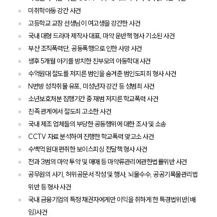
미취학아동 강간 사건
고등학교 교장 선생님이 여고생을 강간한 사건
국내 대형 드라마 제작사 대표, 마약 운반책 형사 기소된 사건
부산 조직폭력단, 공동폭행으로 인한 사망 사건
생후 5개월 아기를 방치한 친부모의 아동학대 사건
수억원대 절도를 저지른 범인을 숨겨준 범인도피죄 형사 사건
N번방 성착취물 유포, 미성년자 강간 등 성범죄 사건
소년보호처분 집행기간 중 재범 저지른 학교폭력 사건
친족 관계에서 절도죄 고소한 사건
국내 제조 업체들의 부당한 공동행위에 대한 조사 및 소송
CCTV 자료 분석하여 진행한 학교폭력 맞고소 사건
수백억 원대 편취한 보이스피싱 전달책 형사 사건
전과 3범의 마약 투약 및 매매 등 마약류관리에관한법률위반 사건
공무원의 사기, 허위공문서 작성 및 행사, 뇌물수수, 공공기록물관리법
위반 등 형사 사건
국내 금융기업의 특정 채권자에게만 이익을 취하게 한 특경법위반(배
임)사건