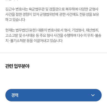
김근수 변호사는 육군법무관 및 검찰관으로 복무하며 다양한 군형사
사건을 접한 경험이 있어 군형법위반에 관한 사건에도 전문성을 보유
하고 있습니다.
현재는 법무법인(유한) 대륜의 변호사로서 형사, 기업형사, 재산범죄,
고소고발 및 수사대응 등 주요 형사 사건을 수행하며 다수의 무죄·불송
치·불기소처분 등을 이끌어내고 있습니다.
센터소개
센터소개
대륜의 강점
관련 업무분야
오시는 길
글로벌 파트너 로펌
형사
마약
성범죄
음주교통
국방군사
고객의 소리
통합검색
기업일반
민사
조세
행정
M&A
AI대륜
공정거래
학교폭력
업무사례