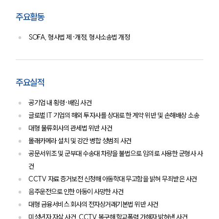
언론보도
주요활동
공지사항
법률 블로그
SOFA, 형사법 제·개정, 형사소송법 개정
법률서식
뉴스레터/브로슈어
세미나
주요실적
대륜법률상담예약
공기업 내 횡령·배임 사건
대륜법률상담예약
글로벌 IT 기업의 해외 투자사를 상대로 한 계약 위반 및 손해배상 소송
대형 물류회사의 관세법 위반 사건
몰래카메라 설치 및 강간 병합 성범죄 사건
공문서위조 및 군부대 수송대 차량을 불법으로 임의로 사용한 군형사 사
건
CCTV 자료 증거보전 신청해 아동학대 무고함을 밝혀 무죄받은 사건
음주운전으로 인한 아동이 사망한 사건
대형 금융서비스 회사의 전자상거래기본법 위반 사건
미성년자 자살 사건, CCTV 복구해 학교폭력 가해자 밝혀낸 사건